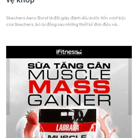
Skechers Aero Burst là đôi giày đánh dấu bước tiến vượt bậc
của Skechers, bỏ lại đằng sau những thiết kế đơn điệu và...