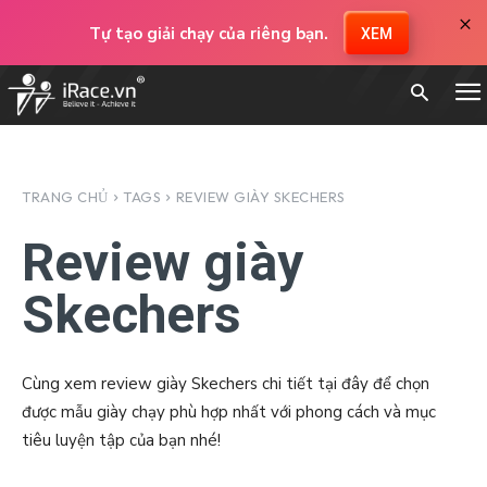
×
Tự tạo giải chạy của riêng bạn.
XEM
TRANG CHỦ
TAGS
REVIEW GIÀY SKECHERS
Review giày
Skechers
Cùng xem review giày Skechers chi tiết tại đây để chọn
được mẫu giày chạy phù hợp nhất với phong cách và mục
tiêu luyện tập của bạn nhé!