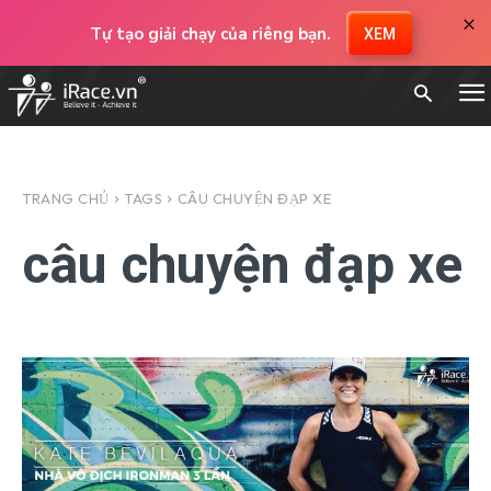
×
Tự tạo giải chạy của riêng bạn.
XEM
TRANG CHỦ
TAGS
CÂU CHUYỆN ĐẠP XE
câu chuyện đạp xe