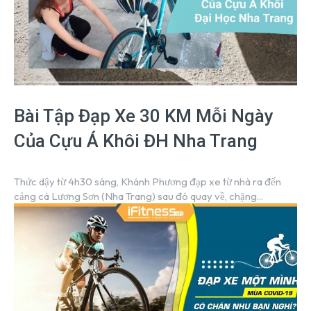
Bài Tập Đạp Xe 30 KM Mỗi Ngày
Của Cựu Á Khôi ĐH Nha Trang
Thức dậy từ 4h30 sáng, Khánh Phương đạp xe từ nhà ra đến
cảng cá Lương Sơn (Nha Trang) sau đó quay về, chặng...