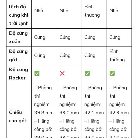
lệch độ
Bình
Nhỏ
Nhỏ
Nhỏ
cứng khi
thường
trời lạnh
Độ cứng
Cứng
Cứng
Cứng
Cứng
xoắn
Độ cứng
Bình
Cứng
Cứng
Cứng
gót
thường
Độ cong
Rocker
– Phòng
– Phòng
– Phòng
– Phòng
thí
thí
thí
thí
nghiệm:
nghiệm:
nghiệm:
nghiệm:
Chiều
39.8 mm
39.0 mm
42.1 mm
42.9 mm
cao gót
– Hãng
– Hãng
– Hãng
– Hãng
công bố:
công bố:
công bố:
công bố:
38.0 mm
39.0 mm
43.0 mm
47.0 mm