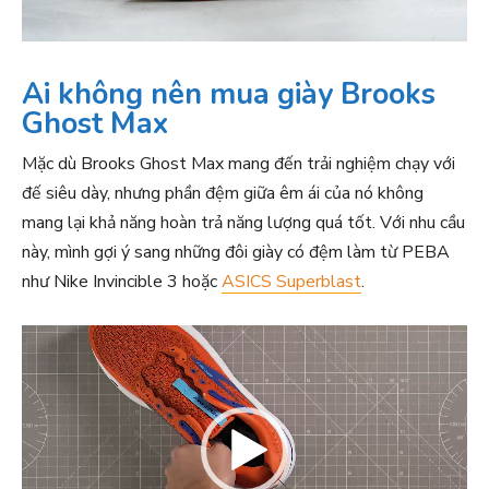
Ai không nên mua giày Brooks
Ghost Max
Mặc dù Brooks Ghost Max mang đến trải nghiệm chạy với
đế siêu dày, nhưng phần đệm giữa êm ái của nó không
mang lại khả năng hoàn trả năng lượng quá tốt. Với nhu cầu
này, mình gợi ý sang những đôi giày có đệm làm từ PEBA
như Nike Invincible 3 hoặc
ASICS Superblast
.
T
r
ì
n
h
c