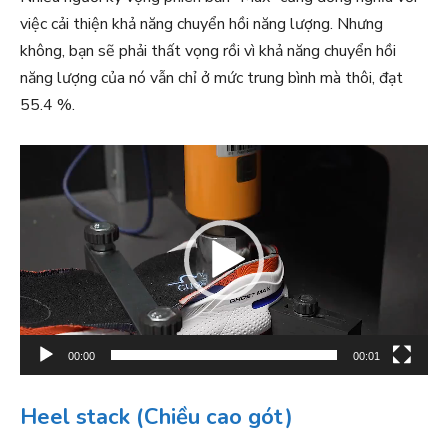
việc cải thiện khả năng chuyển hồi năng lượng. Nhưng
không, bạn sẽ phải thất vọng rồi vì khả năng chuyển hồi
năng lượng của nó vẫn chỉ ở mức trung bình mà thôi, đạt
55.4 %.
T
r
ì
n
h
c
h
ơ
00:00
00:01
i
V
Heel stack (Chiều cao gót)
i