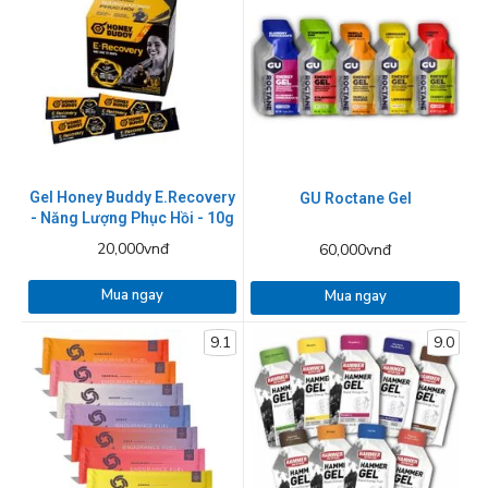
Gel Honey Buddy E.Recovery
GU Roctane Gel
- Năng Lượng Phục Hồi - 10g
20,000vnđ
60,000vnđ
Mua ngay
Mua ngay
9.1
9.0