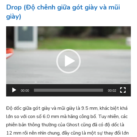
Drop (Độ chênh giữa gót giày và mũi
giày)
T
r
ì
n
h
c
h
ơ
00:00
00:02
i
V
Độ dốc giữa gót giày và mũi giày là 9.5 mm, khác biệt khá
i
lớn so với con số 6.0 mm mà hãng công bố. Tuy nhiên, các
d
phiên bản thông thường của Ghost cũng đã có độ dốc là
e
12 mm rồi nên nhìn chung, đây cũng là một sự thay đổi lớn