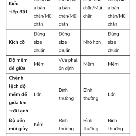
Kiểu
a bàn
a bàn
chân/Mũi
a bàn
tiếp đất
chân/Mũi
chân/Mũi
chân
chân/Mũi
chân
chân
chân
Đúng
Đúng
Đúng
Kích cỡ
size
size
Nhỏ hơn
size
chuẩn
chuẩn
chuẩn
Độ mềm
Vừa phải,
Mềm
Mềm
Mềm
đế giữa
ổn định
Chênh
lệch độ
Bình
Bình
mềm đế
Lớn
Lớn
thường
thường
giữa khi
trời lạnh
Độ bền
Bình
Bình
Bình
Kém
mũi giày
thường
thường
thường