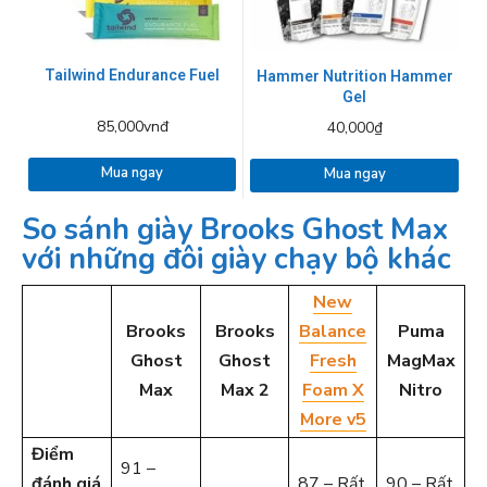
Tailwind Endurance Fuel
Hammer Nutrition Hammer
Gel
85,000vnđ
40,000₫
Mua ngay
Mua ngay
So sánh giày Brooks Ghost Max
với những đôi giày chạy bộ khác
New
Brooks
Brooks
Balance
Puma
Ghost
Ghost
Fresh
MagMax
Max
Max 2
Foam X
Nitro
More v5
Điểm
91 –
đánh giá
87 – Rất
90 – Rất