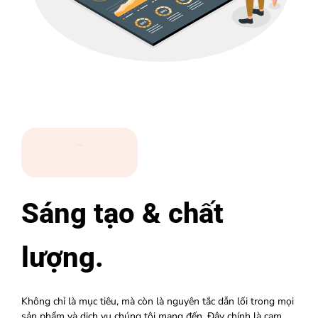
Chúng tôi là ai
Sáng tạo & chất
lượng.
Không chỉ là mục tiêu, mà còn là nguyên tắc dẫn lối trong mọi
sản phẩm và dịch vụ chúng tôi mang đến. Đây chính là cam