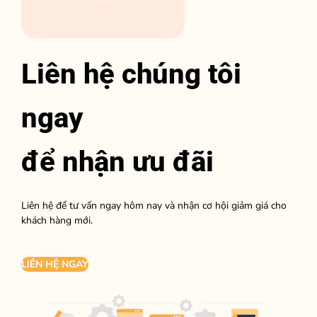
Nhận khuyến mãi tới 10%
Liên hệ chúng tôi
ngay
để nhận ưu đãi
Liên hệ để tư vấn ngay hôm nay và nhận cơ hội giảm giá cho
khách hàng mới.
LIÊN HỆ NGAY