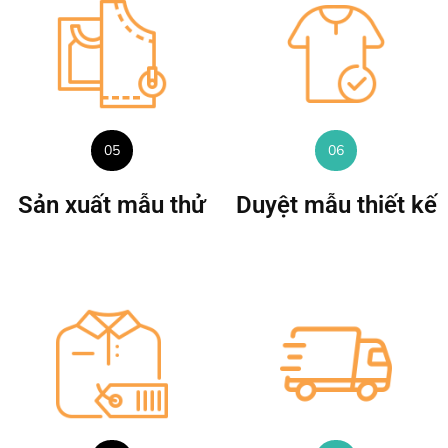
05
06
Sản xuất mẫu thử
Duyệt mẫu thiết kế