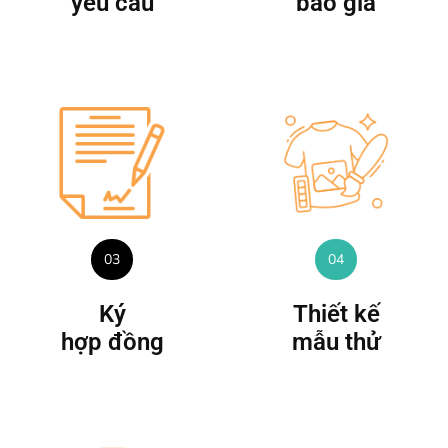
yêu cầu
báo giá
03
04
Ký
Thiết kế
hợp đồng
mẫu thử