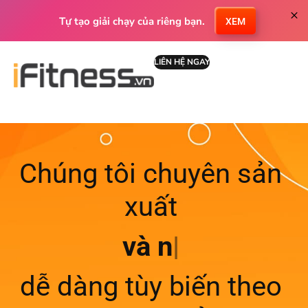
×
Tự tạo giải chạy của riêng bạn.
XEM
LIÊN HỆ NGAY
Chúng tôi chuyên sản
xuất
và nhiều sản phẩm
|
dễ dàng tùy biến theo