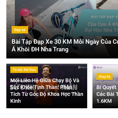
Đạp xe
Bài Tập Đạp Xe 30 KM Mỗi Ngày Của C
Á Khôi ĐH Nha Trang
Tin tức thể thao
Chạy bộ
Mối Liên Hệ Giữa Chạy Bộ Và
Sức Khỏe Tinh Thần: Phân
Bí Quyết
Tích Từ Góc Độ Khoa Học Thần
Các Bài 
Kinh
1.6KM