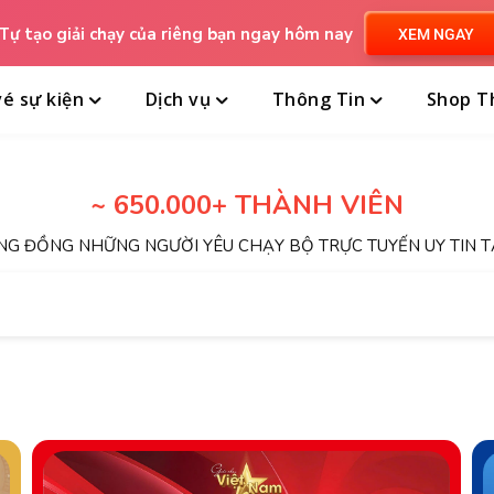
Tự tạo giải chạy của riêng bạn ngay hôm nay
XEM NGAY
é sự kiện
Dịch vụ
Thông Tin
Shop T
~ 650.000+ THÀNH VIÊN
NG ĐỒNG NHỮNG NGƯỜI YÊU CHẠY BỘ TRỰC TUYẾN UY TIN T