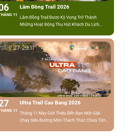
06
Lâm Đồng Trail 2026
THÁNG 11
Lâm Đồng Trail Được Kỳ Vọng Trở Thành
Những Hoạt Động Thu Hút Khách Du Lịch
Thông Qua Những Cung Đường Chạy Và Một
Loạt Dịch Vụ Trải Nghiệm, Quảng Bá Văn Hóa
Đặc Sắc Và Cảnh Quan Thiên Nhiên Tuyệt Vời.
27
Ultra Trail Cao Bang 2026
THÁNG 11
Tháng 11 Này Giới Thiệu Đến Bạn Một Giải
Chạy Siêu Đường Mòn Thách Thức Chưa Từng
Có. Được Tổ Chức Tại Cao Bằng, Với Cự Ly Dài
Nhất Lên Tới 160km.