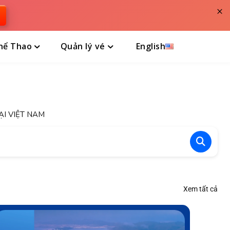
×
hể Thao
Quản lý vé
English
ẠI VIỆT NAM
Xem tất cả