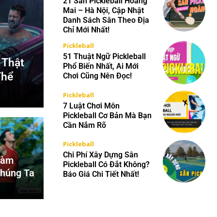
21 Sân Pickleball Hoàng
Mai – Hà Nội, Cập Nhật
Danh Sách Sân Theo Địa
Chỉ Mới Nhất!
Pickleball
51 Thuật Ngữ Pickleball
 Thật
Phổ Biến Nhất, Ai Mới
Thể
Chơi Cũng Nên Đọc!
Pickleball
7 Luật Chơi Môn
Pickleball Cơ Bản Mà Bạn
Cần Nắm Rõ
Pickleball
Chi Phí Xây Dựng Sân
Làm
Pickleball Có Đắt Không?
húng Ta
Báo Giá Chi Tiết Nhất!