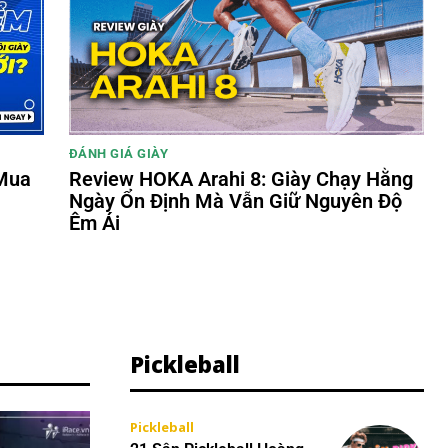
ĐÁNH GIÁ GIÀY
 Mua
Review HOKA Arahi 8: Giày Chạy Hằng
Ngày Ổn Định Mà Vẫn Giữ Nguyên Độ
Êm Ái
Pickleball
Pickleball