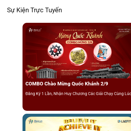
Bình Nhất Đông Nam Á.
Sự Kiện Trực Tuyến
COMBO Chào Mừng Quốc Khánh 2/9
Đăng Ký 1 Lần, Nhận Huy Chương Các Giải Chạy Cùng Lú