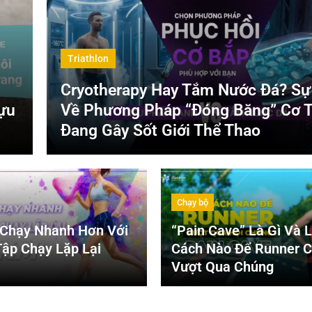
Triathlon
Cryotherapy Hay Tắm Nước Đá? Sự
ựu
Về Phương Pháp “Đóng Băng” Cơ 
Đang Gây Sốt Giới Thể Thao
Chạy bộ
 Chạy Nhanh Hơn Với
“Pain Cave” Là Gì Và 
Tập Chạy Lặp Lại
Cách Nào Để Runner C
Vượt Qua Chúng