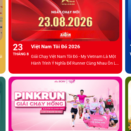
23
Việt Nam Tôi Đó 2026
THÁNG 8
úi
Giải Chạy Việt Nam Tôi Đó - My Vietnam Là Một
Hành Trình Ý Nghĩa Để Runner Cùng Nhau Ôn Lại
Chặng Đường 80 Năm Xây Dựng Và Phát Triển
Đất Nước.