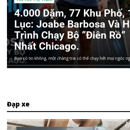
4.000 Dặm, 77 Khu Phố, 
Lục: Joabe Barbosa Và 
Trình Chạy Bộ “điên Rồ”
Nhất Chicago.
Bạn có tin không, một chàng trai có thể chạy hết mọi ngóc ng
Đạp xe