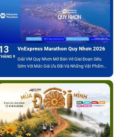
13
VnExpress Marathon Quy Nhơn 2026
THÁNG 9
Giải VM Quy Nhơn Mở Bán Vé Giai Đoạn Siêu
Sớm Với Mức Giá Ưu Đãi Và Những Vật Phẩm
Finisher Chưa Từng Có Tại Việt Nam.