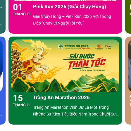
01
e
Pink Run 2026 (Giải Chạy Hồng)
THÁNG 11
Giải Chạy Hồng – Pink Run 2026 Với Thông
Điệp "Chạy Vì Người Tôi Yêu"
ột
15
Tràng An Marathon 2026
THÁNG 11
Tràng An Marathon Vinh Dự Là Một Trong
Những Sự Kiện Tiêu Biểu Nằm Trong Chuỗi Sự
à
Kiện Thúc Đẩy Du Lịch Của Tỉnh Ninh Bình