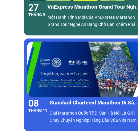
27
VnExpress Marathon Grand Tour Ngh
THÁNG 9
An 2026
Một Hành Trình Mới Của VnExpress Marathon
Grand Tour Nghệ An Đang Chờ Bạn Khám Phá.
Cung Đường Mới, Trải Nghiệm Mới Và Những C
Mốc Đáng Nhớ Sẽ Sớm Được Hé Lộ.
08
Standard Chartered Marathon Di Sản
THÁNG 11
Hà Nội 2026
Giải Marathon Quốc Tế Di Sản Hà Nội Là Giải
Chạy Chuyên Nghiệp Hàng Đầu Của Việt Nam,
Được Tổ Chức Vào Tháng 10 Hàng Năm Tại H
Nội, Thủ Đô Của Đất Nước Xinh Đẹp Và Yên