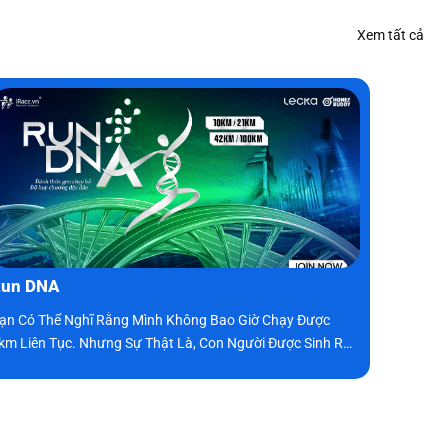
Xem tất cả
Run DNA
ạn Có Thể Nghĩ Rằng Mình Không Bao Giờ Chạy Được
km Liên Tục. Nhưng Sự Thật Là, Con Người Được Sinh Ra
ể Chạy. Bạn Chỉ Cần Luyện Tập Một Chút Để Đánh Thức
ản Năng Của Mình Mà Thôi.