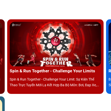
Spin & Run Together - Challenge Your Limits
c
Spin & Run Together - Challenge Your Limit: Sự Kiện Thể
B
Thao Trực Tuyến Mới Lạ Kết Hợp Ba Bộ Môn: Bơi, Đạp Xe,
5
Và Chạy Bộ.
Đ
B